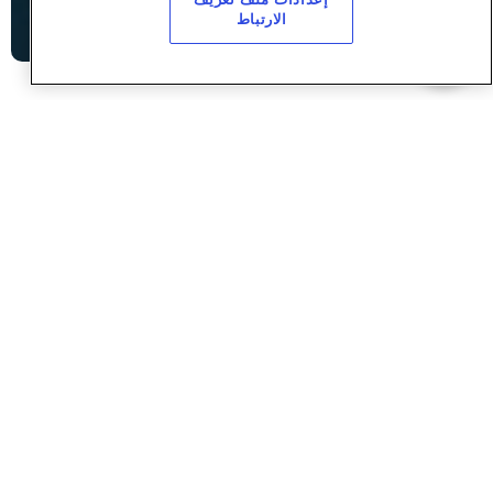
الارتباط
13,000
1,334,000
الطاقة الاستيعابية
طول الشبكة
260
41
محطات المعالجة
محطات الضخ